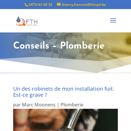
0475/43 48 35
thierry.frennet@fthsprl.be
Conseils – Plomberie
Un des robinets de mon installation fuit.
Est-ce grave ?
par
Marc Moonens
|
Plomberie