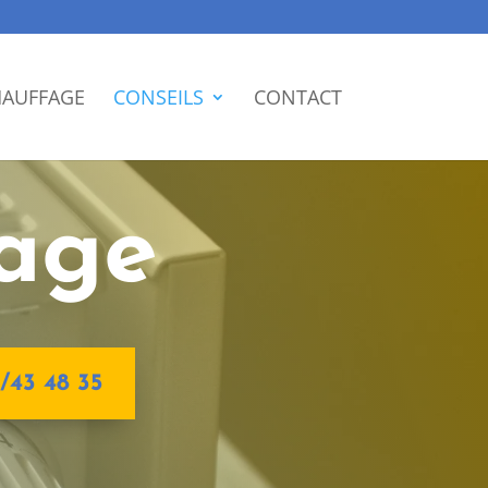
AUFFAGE
CONSEILS
CONTACT
fage
/43 48 35