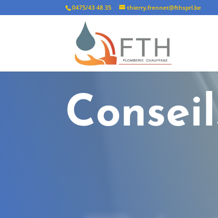
0475/43 48 35
thierry.frennet@fthsprl.be
Consei